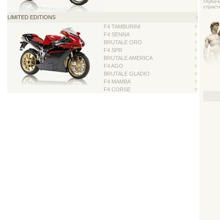
глубо
страст
LIMITED EDITIONS
F4 TAMBURINI
F4 SENNA
BRUTALE ORO
F4 SPR
BRUTALE AMERICA
F4 AGO
BRUTALE GLADIO
F4 MAMBA
F4 CORSE