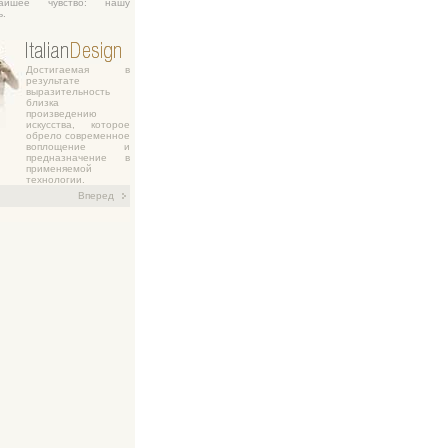
чайшее чувство: нашу
ь.
Достигаемая в
результате
выразительность
близка
произведению
искусства, которое
обрело современное
воплощение и
предназначение в
применяемой
технологии.
Вперед