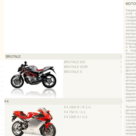
МОТО
Творен
этой 
созда
следуя
согла
начи
эксп
мате
рац
стан
благо
и Brut
и нед
богатс
BRUTALE
сложно
изго
BRUTALE 910
рацион
BRUTALE 910R
масс
Дост
BRUTALE S
выра
прои
котор
воплощ
прим
Анало
миром
уник
характ
F4
Техни
F4 1000 R / R 1+1
дета
F4 750 S / 1+1
беск
F4 1000 S / 1+1
изоб
спос
соот
сод
пере
поли