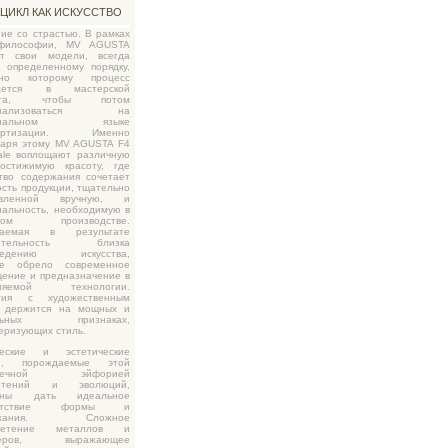
ЦИКЛ КАК ИСКУССТВО
ие со страстью. В рамках
философии, MV AGUSTA
ет свои модели, всегда
 определенному порядку,
сно которому процесс
нается в мастерской
ерта, чтобы потом
риализоваться на
иональном языке
дартизации. Именно
даря этому MV AGUSTA F4
ale воплощают различную
остижимую красоту, где
тво содержания сочетает
сть продукции, тщательно
товленной вручную, и
альность, необходимую в
овом производстве.
игаемая в результате
зительность близка
зведению искусства,
ое обрело современное
ение и предназначение в
еняемой технологии.
гия с художественным
 держится на мощных и
альных признаках,
еризующих стиль.
ческие и эстетические
ли, порождаемые этой
онечной эйфорией
ретений и эволюций,
обны дать идеальное
ветствие формы и
ержания. Сложное
плетение металлов и
меров, выражающее